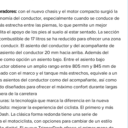
radores:
 con el nuevo chasis y el motor compacto surgió la 
onomía del conductor, especialmente cuando se conduce de 
ás estrecha entre las piernas, lo que permite un mejor 
lita el apoyo de los pies al suelo al estar sentado. La sección 
combustible de 17 litros se ha reducido para ofrecer una zona 
l conducir. El asiento del conductor y del acompañante de 
el asiento del conductor 20 mm hacia arriba. Además del 
le como opción un asiento bajo. Entre el asiento bajo 
nductor obtiene un amplio rango entre 805 mm y 845 mm de 
inado con el marco y el tanque más estrechos, equivale a un 
los asientos del conductor como del acompañante, así como 
ido diseñados para ofrecer el máximo confort durante largas 
uera de la carretera
turas: la tecnología que marca la diferencia en la nueva 
ito: mejorar la experiencia del ciclista. El primero y más 
ash. La clásica forma redonda tiene una serie de 
a el motociclista, con opciones para cambiar de un estilo 
ño digital. El nuevo TripperDash ofrece el primer mapa de 