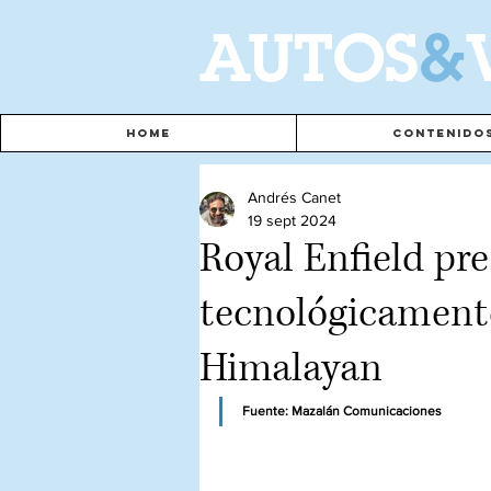
A
UTOS
&
Home
Contenido
Andrés Canet
19 sept 2024
Royal Enfield pre
tecnológicament
Himalayan
Fuente: Mazalán Comunicaciones