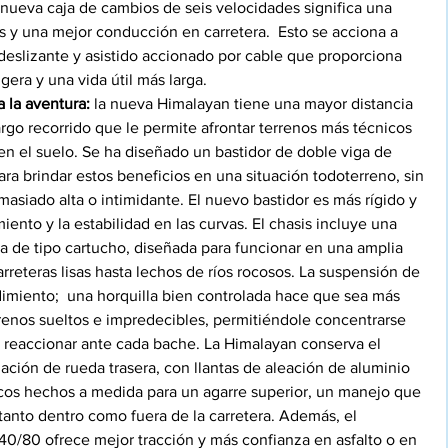
nueva caja de cambios de seis velocidades significa una 
s y una mejor conducción en carretera.  Esto se acciona a 
eslizante y asistido accionado por cable que proporciona 
era y una vida útil más larga. 
 la aventura:
 la nueva Himalayan tiene una mayor distancia 
rgo recorrido que le permite afrontar terrenos más técnicos 
en el suelo. Se ha diseñado un bastidor de doble viga de 
 brindar estos beneficios en una situación todoterreno, sin 
asiado alta o intimidante. El nuevo bastidor es más rígido y 
iento y la estabilidad en las curvas. El chasis incluye una 
a de tipo cartucho, diseñada para funcionar en una amplia 
reteras lisas hasta lechos de ríos rocosos. La suspensión de 
dimiento;  una horquilla bien controlada hace que sea más 
terrenos sueltos e impredecibles, permitiéndole concentrarse 
e reaccionar ante cada bache. La Himalayan conserva el 
ación de rueda trasera, con llantas de aleación de aluminio 
cos hechos a medida para un agarre superior, un manejo que 
 tanto dentro como fuera de la carretera. Además, el 
0/80 ofrece mejor tracción y más confianza en asfalto o en 