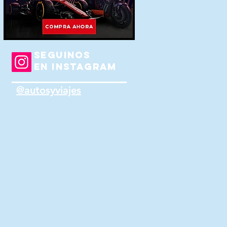
SEGUINOS
EN INSTAGRAM
@autosyviajes