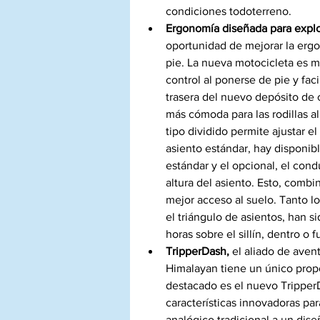
condiciones todoterreno. 
Ergonomía diseñada para explo
oportunidad de mejorar la erg
pie. La nueva motocicleta es m
control al ponerse de pie y faci
trasera del nuevo depósito de 
más cómoda para las rodillas a
tipo dividido permite ajustar 
asiento estándar, hay disponib
estándar y el opcional, el co
altura del asiento. Esto, comb
mejor acceso al suelo. Tanto 
el triángulo de asientos, han s
horas sobre el sillín, dentro o f
TripperDash,
 el aliado de aven
Himalayan tiene un único propós
destacado es el nuevo TripperD
características innovadoras par
analógico tradicional a un dise