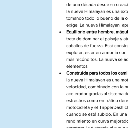
de una década desde su creació
la nueva Himalayan es una exte
tomando todo lo bueno de la o
exige. La nueva Himalayan  apue
Equilibrio entre hombre, máqui
trata de dominar el paisaje y a
caballos de fuerza. Está constr
explorar, estar en armonía con e
más recónditos. La nueva se ada
elementos. 
Construida para todos los cami
la nueva Himalayan es una moto 
velocidad, combinado con la nu
acelerador gracias al sistema d
estrechos como en tráfico denso
motocicleta y el TripperDash cl
cuando se está subido. En una
rendimiento en curva mejorado p
carretera, la distancia al suelo