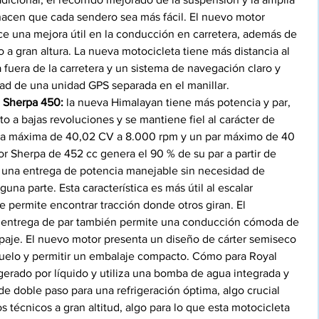
 hacen que cada sendero sea más fácil. El nuevo motor 
e una mejora útil en la conducción en carretera, además de 
a gran altura. La nueva motocicleta tiene más distancia al 
 fuera de la carretera y un sistema de navegación claro y 
dad de una unidad GPS separada en el manillar. 
l Sherpa 450:
 la nueva Himalayan tiene más potencia y par, 
 a bajas revoluciones y se mantiene fiel al carácter de 
cia máxima de 40,02 CV a 8.000 rpm y un par máximo de 40 
 Sherpa de 452 cc genera el 90 % de su par a partir de 
 una entrega de potencia manejable sin necesidad de 
guna parte. Esta característica es más útil al escalar 
e permite encontrar tracción donde otros giran. El 
 entrega de par también permite una conducción cómoda de 
paje. El nuevo motor presenta un diseño de cárter semiseco 
 suelo y permitir un embalaje compacto. Cómo para Royal 
igerado por líquido y utiliza una bomba de agua integrada y 
e doble paso para una refrigeración óptima, algo crucial 
técnicos a gran altitud, algo para lo que esta motocicleta 