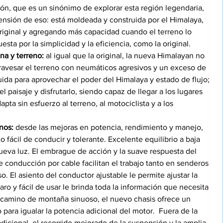
n, que es un sinónimo de explorar esta región legendaria, 
nsión de eso: está moldeada y construida por el Himalaya, 
riginal y agregando más capacidad cuando el terreno lo 
sta por la simplicidad y la eficiencia, como la original. 
na y terreno:
 al igual que la original, la nueva Himalayan no 
travesar el terreno con neumáticos agresivos y un exceso de 
uida para aprovechar el poder del Himalaya y estado de flujo; 
l paisaje y disfrutarlo, siendo capaz de llegar a los lugares 
pta sin esfuerzo al terreno, al motociclista y a los 
nos: 
desde las mejoras en potencia, rendimiento y manejo,  
fácil de conducir y tolerante. Excelente equilibrio a baja 
eva luz. El embrague de acción y la suave respuesta del 
e conducción por cable facilitan el trabajo tanto en senderos 
. El asiento del conductor ajustable le permite ajustar la 
aro y fácil de usar le brinda toda la información que necesita 
 camino de montaña sinuoso, el nuevo chasis ofrece un 
ara igualar la potencia adicional del motor.  Fuera de la 
 adicional, el recorrido mejorado de la suspensión y la amplia 