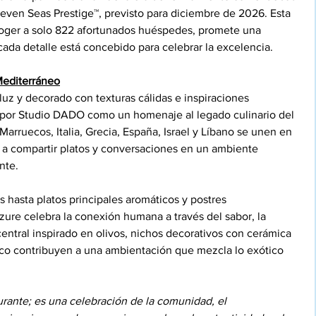
even Seas Prestige™, previsto para diciembre de 2026. Esta 
acoger a solo 822 afortunados huéspedes, promete una 
ada detalle está concebido para celebrar la excelencia.
Mediterráneo
uz y decorado con texturas cálidas e inspiraciones 
 por Studio DADO como un homenaje al legado culinario del 
arruecos, Italia, Grecia, España, Israel y Líbano se unen en 
a a compartir platos y conversaciones en un ambiente 
nte.
s hasta platos principales aromáticos y postres 
ure celebra la conexión humana a través del sabor, la 
central inspirado en olivos, nichos decorativos con cerámica 
sco contribuyen a una ambientación que mezcla lo exótico 
ante; es una celebración de la comunidad, el 