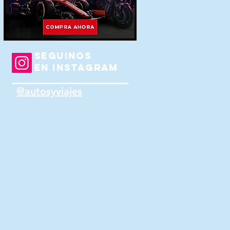
SEGUINOS
EN INSTAGRAM
@autosyviajes