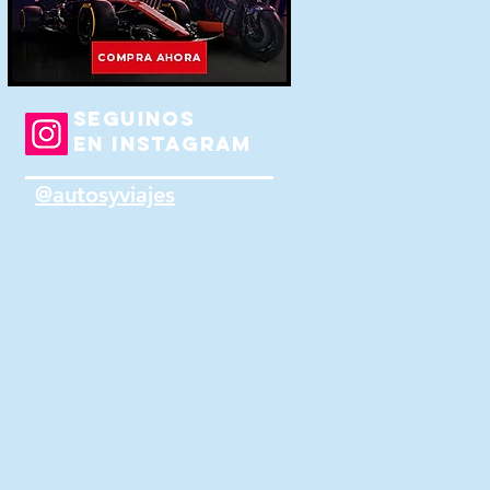
SEGUINOS
EN INSTAGRAM
@autosyviajes