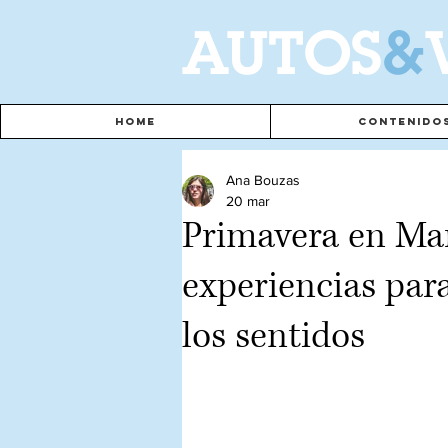
A
UTOS
&
Home
Contenido
Ana Bouzas
20 mar
Primavera en Mar
experiencias para
los sentidos