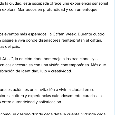
e la ciudad, esta escapada ofrece una experiencia sensorial 
n explorar Marruecos en profundidad y con un enfoque 
os eventos más esperados: la Caftan Week. Durante cuatro 
 pasarela viva donde diseñadores reinterpretan el caftán, 
s del país.
 Atlas”, la edición rinde homenaje a las tradiciones y al 
técnicas ancestrales con una visión contemporánea. Más que 
ración de identidad, lujo y creatividad.
a estación: es una invitación a vivir la ciudad en su 
lores, cultura y experiencias cuidadosamente curadas, la 
 entre autenticidad y sofisticación.
la como un destino donde cada detalle cuenta, y donde cada 