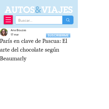
A
UTOS
&
VIAJES
Ana Bouzas
Recibí nuestro
17 mar
SUSCRIBIRME
Newsletter
París en clave de Pascua: El
arte del chocolate según
Beaumarly