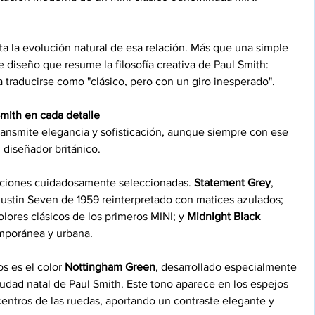
a la evolución natural de esa relación. Más que una simple 
e diseño que resume la filosofía creativa de Paul Smith: 
ría traducirse como "clásico, pero con un giro inesperado".
Smith en cada detalle
 transmite elegancia y sofisticación, aunque siempre con ese 
 diseñador británico.
opciones cuidadosamente seleccionadas. 
Statement Grey
, 
Austin Seven de 1959 reinterpretado con matices azulados; 
olores clásicos de los primeros MINI; y 
Midnight Black 
emporánea y urbana.
s es el color 
Nottingham Green
, desarrollado especialmente 
dad natal de Paul Smith. Este tono aparece en los espejos 
os centros de las ruedas, aportando un contraste elegante y 