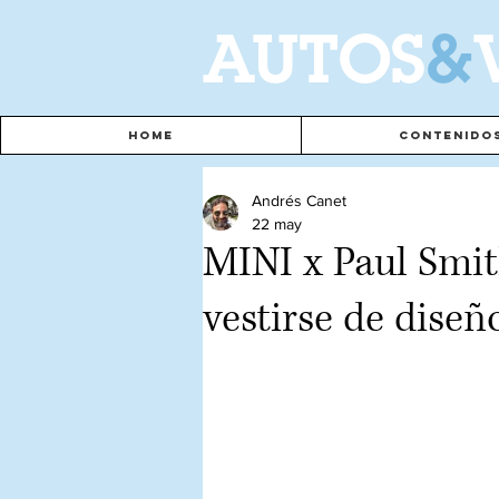
A
UTOS
&
Home
Contenido
Andrés Canet
22 may
MINI x Paul Smith
vestirse de diseñ