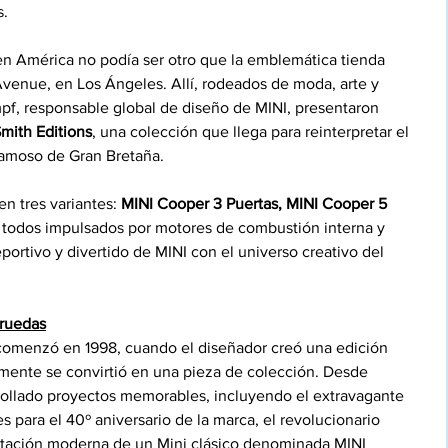
s.
en América no podía ser otro que la emblemática tienda 
Avenue, en Los Ángeles. Allí, rodeados de moda, arte y 
mpf, responsable global de diseño de MINI, presentaron 
mith Editions
, una colección que llega para reinterpretar el 
famoso de Gran Bretaña.
n tres variantes: 
MINI Cooper 3 Puertas, MINI Cooper 5 
, todos impulsados por motores de combustión interna y 
rtivo y divertido de MINI con el universo creativo del 
 ruedas
h comenzó en 1998, cuando el diseñador creó una edición 
amente se convirtió en una pieza de colección. Desde 
ollado proyectos memorables, incluyendo el extravagante 
es para el 40º aniversario de la marca, el revolucionario 
etación moderna de un Mini clásico denominada MINI 