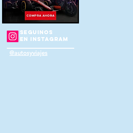
SEGUINOS
EN INSTAGRAM
@autosyviajes