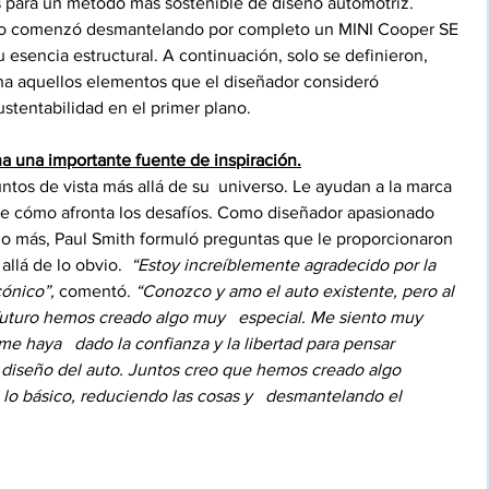
s para un método más sostenible de diseño automotriz. 
so comenzó desmantelando por completo un MINI Cooper SE 
u esencia estructural. A continuación, solo se definieron, 
a aquellos elementos que el diseñador consideró 
stentabilidad en el primer plano.
a una importante fuente de inspiración.
ntos de vista más allá de su  universo. Le ayudan a la marca 
 de cómo afronta los desafíos. Como diseñador apasionado 
ucho más, Paul Smith formuló preguntas que le proporcionaron 
llá de lo obvio.  
“Estoy increíblemente agradecido por la 
cónico”,
 comentó. 
“Conozco y amo el auto existente, pero al   
 futuro hemos creado algo muy   especial. Me siento muy 
e haya   dado la confianza y la libertad para pensar 
 diseño del auto. Juntos creo que hemos creado algo   
lo básico, reduciendo las cosas y   desmantelando el 