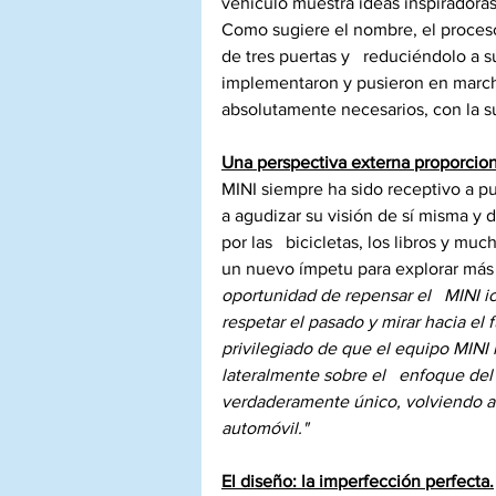
vehículo muestra ideas inspiradora
Como sugiere el nombre, el proce
de tres puertas y   reduciéndolo a s
implementaron y pusieron en march
absolutamente necesarios, con la su
Una perspectiva externa proporcion
MINI siempre ha sido receptivo a pu
a agudizar su visión de sí misma y
por las   bicicletas, los libros y m
un nuevo ímpetu para explorar más a
oportunidad de repensar el   MINI i
respetar el pasado y mirar hacia el
privilegiado de que el equipo MINI m
lateralmente sobre el   enfoque del
verdaderamente único, volviendo a 
automóvil."
El diseño: la imperfección perfecta.