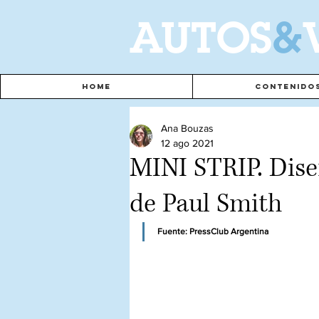
A
UTOS
&
Home
Contenido
Ana Bouzas
12 ago 2021
MINI STRIP. Dise
de Paul Smith
Fuente: PressClub Argentina