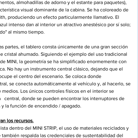
umentos, almohadillas de adorno y el estante para paquetes), 
acterística visual dominante de la cabina. Se ha coloreado de 
ith, produciendo un efecto particularmente llamativo. El 
ul intenso dan al interior un atractivo anestésico por sí solo; 
ido" al mismo tiempo.
ias partes, el tablero consta únicamente de una gran sección 
 cristal ahumado. Siguiendo el ejemplo del uso tradicional 
 de MINI, la geometría se ha simplificado enormemente con 
a. No hay un instrumento central clásico, dejando que el 
ocupe el centro del escenario. Se coloca donde 
tral, se conecta automáticamente al vehículo y, al hacerlo, se 
 medios. Los únicos controles físicos en el interior se 
  central, donde se pueden encontrar los interruptores de 
s y la función de encendido / apagado.
an los recursos.
sta dentro del MINI STRIP, el uso de materiales reciclados y 
también respalda las credenciales de sustentabilidad del 