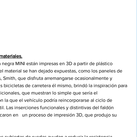
materiales.
negra MINI están impresas en 3D a partir de plástico 
del material se han dejado expuestas, como los paneles de 
as, Smith, que disfruta arremangarse ocasionalmente y 
 bicicletas de carretera él mismo, brindó la inspiración para 
adicionales, que muestran lo simple que sería el 
n la que el vehículo podría reincorporarse al ciclo de 
til. Las inserciones funcionales y distintivas del faldón 
icaron en   un proceso de impresión 3D, que produjo su 
sus cubiertas de ruedas ayudan a reducir la resistencia 