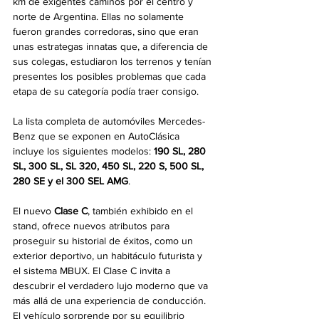
km de exigentes caminos por el centro y 
norte de Argentina. 
Ellas no solamente 
fueron grandes corredoras, sino que eran 
unas estrategas innatas que, a diferencia de 
sus colegas, estudiaron los terrenos y tenían 
presentes los posibles problemas que cada 
etapa de su categoría podía traer consigo.
La lista completa de automóviles Mercedes-
Benz que se exponen en AutoClásica 
incluye los siguientes modelos: 
190 SL, 280 
SL, 300 SL, SL 320, 450 SL, 220 S, 500 SL, 
280 SE y el 300 SEL AMG
.
El nuevo 
Clase C
, también exhibido en el 
stand, ofrece nuevos atributos para 
proseguir su historial de éxitos, como un 
exterior deportivo, un habitáculo futurista y 
el sistema MBUX. El Clase C invita a 
descubrir el verdadero lujo moderno que va 
más allá de una experiencia de conducción. 
El vehículo sorprende por su equilibrio 