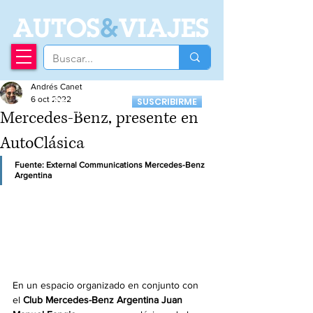
A
UTOS
&
VIAJES
Andrés Canet
Recibí nuestro
6 oct 2022
SUSCRIBIRME
Newsletter
Mercedes-Benz, presente en
AutoClásica
Fuente: External Communications Mercedes-Benz 
Argentina
En un espacio organizado en conjunto con 
el 
Club Mercedes-Benz Argentina Juan 