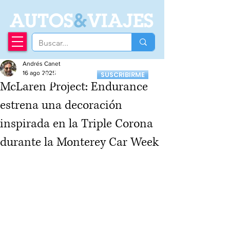
A
UTOS
&
VIAJES
Andrés Canet
Recibí nuestro
16 ago 2025
SUSCRIBIRME
Newsletter
McLaren Project: Endurance
estrena una decoración
inspirada en la Triple Corona
durante la Monterey Car Week