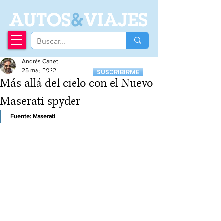
A
UTOS
&
VIAJES
Andrés Canet
Recibí nuestro
25 may 2022
SUSCRIBIRME
Newsletter
Más allá del cielo con el Nuevo
Maserati spyder
Fuente: Maserati