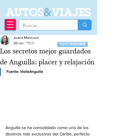
A
UTOS
&
VIAJES
Juana Mancuso
Recibí nuestro
20 nov 2024
SUSCRIBIRME
Newsletter
Los secretos mejor guardados
de Anguilla: placer y relajación
Fuente: VisiteAnguilla
Anguilla se ha consolidado como uno de los 
destinos más exclusivos del Caribe, perfecto 