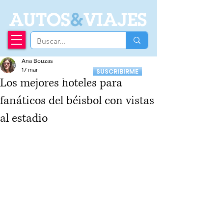
A
UTOS
&
VIAJES
Ana Bouzas
Recibí nuestro
17 mar
SUSCRIBIRME
Newsletter
Los mejores hoteles para
fanáticos del béisbol con vistas
al estadio