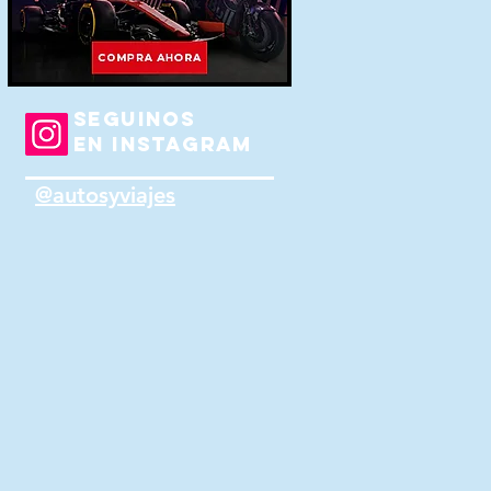
SEGUINOS
EN INSTAGRAM
@autosyviajes