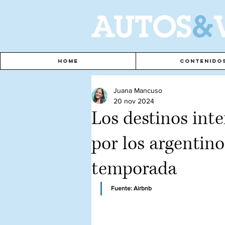
A
UTOS
&
Home
Contenido
Juana Mancuso
20 nov 2024
Los destinos int
por los argentino
temporada
Fuente: 
Airbnb