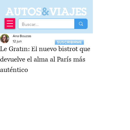
A
UTOS
&
VIAJES
Ana Bouzas
Recibí nuestro
12 jun
SUSCRIBIRME
Newsletter
Le Gratin: El nuevo bistrot que
devuelve el alma al París más
auténtico