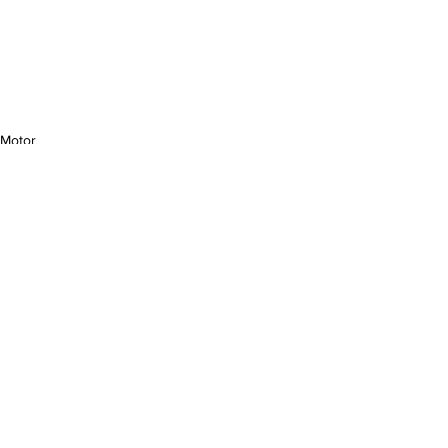
Motor
Ver todo
Entradas relacionadas