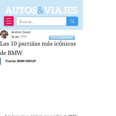
A
UTOS
&
VIAJES
Andrés Canet
Recibí nuestro
14 abr 2021
SUSCRIBIRME
Newsletter
Las 10 parrillas más icónicas
de BMW
Fuente: BWM GROUP