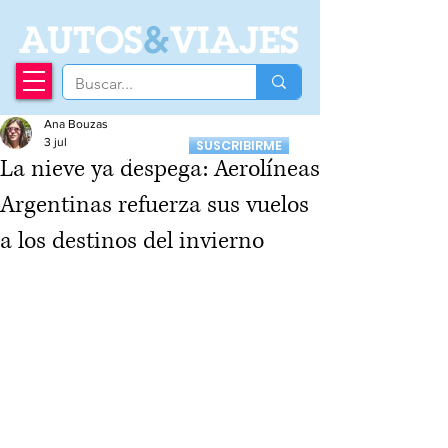
A
UTOS
&
VIAJES
Ana Bouzas
Recibí nuestro
3 jul
SUSCRIBIRME
Newsletter
La nieve ya despega: Aerolíneas
Argentinas refuerza sus vuelos
a los destinos del invierno