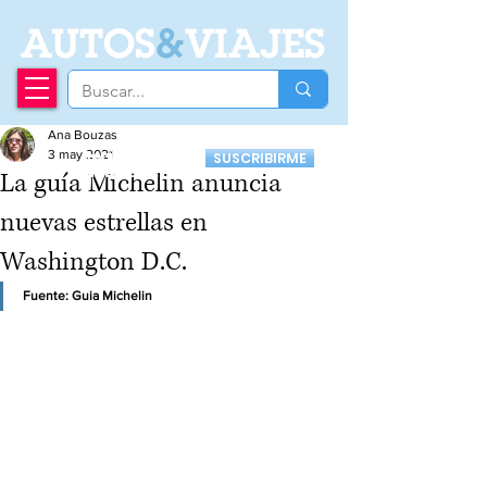
A
UTOS
&
VIAJES
Ana Bouzas
Recibí nuestro
3 may 2021
SUSCRIBIRME
Newsletter
La guía Michelin anuncia
nuevas estrellas en
Washington D.C.
Fuente: Guia Michelin