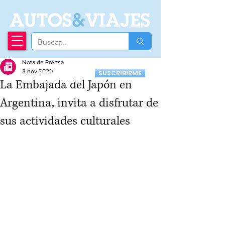
A
UTOS
&
VIAJES
Nota de Prensa
Recibí nuestro
3 nov 2020
SUSCRIBIRME
Newsletter
La Embajada del Japón en
Argentina, invita a disfrutar de
sus actividades culturales