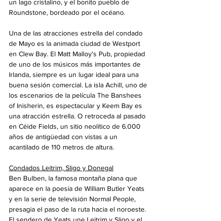
un lago cristalino, y el bonito pueblo de 
Roundstone, bordeado por el océano.
Una de las atracciones estrella del condado 
de Mayo es la animada ciudad de Westport 
en Clew Bay. El Matt Malloy's Pub, propiedad 
de uno de los músicos más importantes de 
Irlanda, siempre es un lugar ideal para una 
buena sesión comercial. La isla Achill, uno de 
los escenarios de la película The Banshees 
of Inisherin, es espectacular y Keem Bay es 
una atracción estrella. O retroceda al pasado 
en Céide Fields, un sitio neolítico de 6.000 
años de antigüedad con vistas a un 
acantilado de 110 metros de altura.
Condados Leitrim, Sligo y Donegal
Ben Bulben, la famosa montaña plana que 
aparece en la poesía de William Butler Yeats 
y en la serie de televisión Normal People, 
presagia el paso de la ruta hacia el noroeste. 
El sendero de Yeats une Leitrim y Sligo y el 