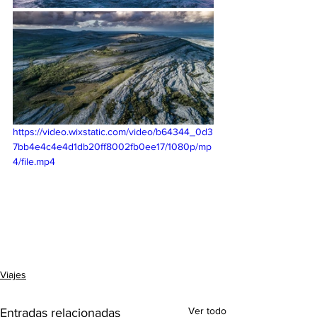
https://video.wixstatic.com/video/b64344_0d3
7bb4e4c4e4d1db20ff8002fb0ee17/1080p/mp
4/file.mp4
Viajes
Ver todo
Entradas relacionadas