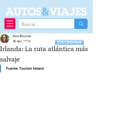
A
UTOS
&
VIAJES
Ana Bouzas
Recibí nuestro
15 abr 2024
SUSCRIBIRME
Newsletter
Irlanda: La ruta atlántica más
salvaje
Fuente: Tourism Ireland