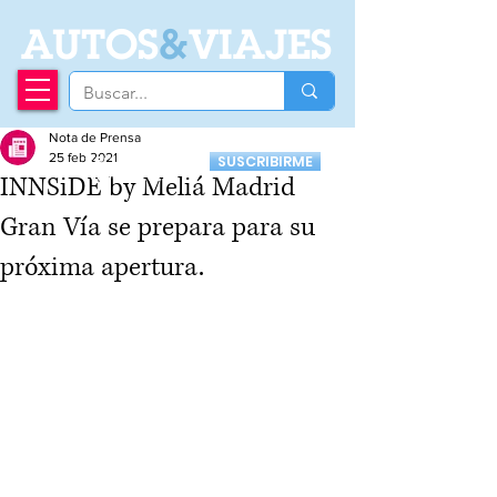
A
UTOS
&
VIAJES
Nota de Prensa
Recibí nuestro
25 feb 2021
SUSCRIBIRME
Newsletter
INNSiDE by Meliá Madrid
Gran Vía se prepara para su
próxima apertura.