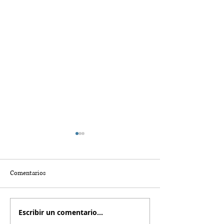
Comentarios
Escribir un comentario...
Buenos Aires con estrella: la
Miami Spa Months: 