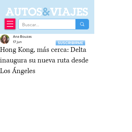
A
UTOS
&
VIAJES
Ana Bouzas
Recibí nuestro
17 jun
SUSCRIBIRME
Newsletter
Hong Kong, más cerca: Delta
inaugura su nueva ruta desde
Los Ángeles