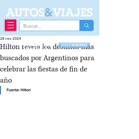
A
UTOS
&
VIAJES
28 nov 2024
Recibí nuestro
Hilton revela los destinos más
SUSCRIBIRME
Newsletter
buscados por Argentinos para
celebrar las fiestas de fin de
año
Fuente: Hilton