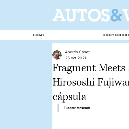
A
UTOS
&
Home
Contenido
Andrés Canet
25 oct 2021
Fragment Meets M
Hirososhi Fujiwa
cápsula
Fuente: Maserati