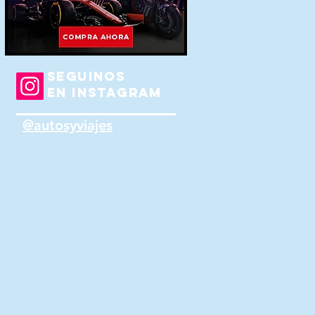
SEGUINOS
EN INSTAGRAM
@autosyviajes