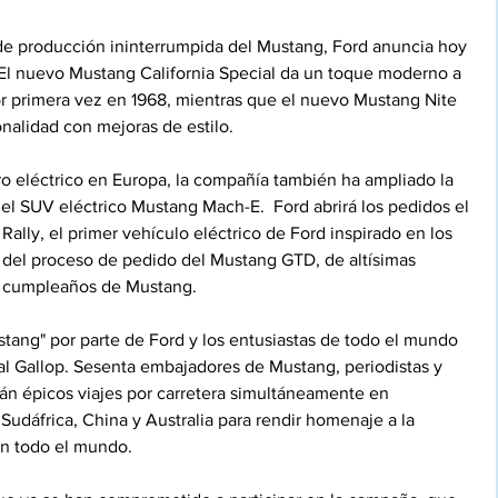
de producción ininterrumpida del Mustang, Ford anuncia hoy 
El nuevo Mustang California Special da un toque moderno a 
or primera vez en 1968, mientras que el nuevo Mustang Nite 
alidad con mejoras de estilo.
ro eléctrico en Europa, la compañía también ha ampliado la 
l SUV eléctrico Mustang Mach-E.  Ford abrirá los pedidos el 
ally, el primer vehículo eléctrico de Ford inspirado en los 
s del proceso de pedido del Mustang GTD, de altísimas 
el cumpleaños de Mustang.
stang" por parte de Ford y los entusiastas de todo el mundo 
l Gallop. Sesenta embajadores de Mustang, periodistas y 
n épicos viajes por carretera simultáneamente en 
udáfrica, China y Australia para rendir homenaje a la 
en todo el mundo.