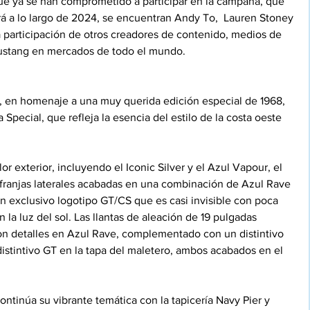
ue ya se han comprometido a participar en la campaña, que 
rá a lo largo de 2024, se encuentran Andy To,  Lauren Stoney 
a participación de otros creadores de contenido, medios de 
stang en mercados de todo el mundo.
, en homenaje a una muy querida edición especial de 1968, 
pecial, que refleja la esencia del estilo de la costa oeste 
 exterior, incluyendo el Iconic Silver y el Azul Vapour, el 
s franjas laterales acabadas en una combinación de Azul Rave 
un exclusivo logotipo GT/CS que es casi invisible con poca 
la luz del sol. Las llantas de aleación de 19 pulgadas 
n detalles en Azul Rave, complementado con un distintivo 
distintivo GT en la tapa del maletero, ambos acabados en el 
 continúa su vibrante temática con la tapicería Navy Pier y 