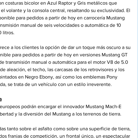
n costuras bicolor en Azul Raptor y Gris metálicos que 
 el volante y la consola central, resaltando su exclusividad. El 
ponible para pedidos a partir de hoy en carrocería Mustang 
nsmisión manual de seis velocidades o automática de 10 
litros.
ece a los clientes la opción de dar un toque más oscuro a su 
ible para pedidos a partir de hoy en versiones Mustang GT 
e transmisión manual o automática para el motor V8 de 5.0 
 de aleación, el techo, las carcasas de los retrovisores y los 
 pintados en Negro Ebony, así como los emblemas Pony 
uda, se trata de un vehículo con un estilo irreverente.
a
tes europeos podrán encargar el innovador Mustang Mach-E 
ibertad y la diversión del Mustang a los terrenos de tierra.
as tanto sobre el asfalto como sobre una superficie de tierra, 
os franjas de competición, un frontal único, un espectacular 