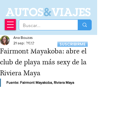
A
UTOS
&
VIAJES
Ana Bouzas
Recibí nuestro
21 sept 2022
SUSCRIBIRME
Newsletter
Fairmont Mayakoba: abre el
club de playa más sexy de la
Riviera Maya
Fuente: 
Fairmont Mayakoba, Riviera Maya