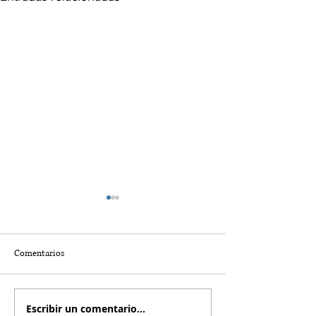
Comentarios
Escribir un comentario...
Four Seasons Hotel Mykonos:
The Ritz-Carlton 