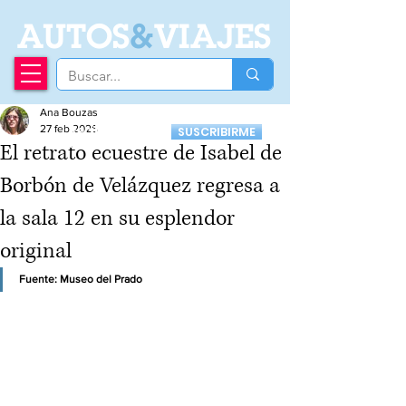
A
UTOS
&
VIAJES
Ana Bouzas
Recibí nuestro
27 feb 2025
SUSCRIBIRME
Newsletter
El retrato ecuestre de Isabel de
Borbón de Velázquez regresa a
la sala 12 en su esplendor
original
Fuente: Museo del Prado