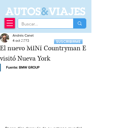
A
UTOS
&
VIAJES
Andrés Canet
Recibí nuestro
4 oct 2023
SUSCRIBIRME
Newsletter
El nuevo MINI Countryman E
visitó Nueva York
Fuente: BMW GROUP