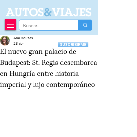
A
UTOS
&
VIAJES
Ana Bouzas
Recibí nuestro
28 abr
SUSCRIBIRME
Newsletter
El nuevo gran palacio de
Budapest: St. Regis desembarca
en Hungría entre historia
imperial y lujo contemporáneo