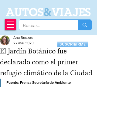
A
UTOS
&
VIAJES
Ana Bouzas
Recibí nuestro
27 mar 2023
SUSCRIBIRME
Newsletter
El Jardín Botánico fue
declarado como el primer
refugio climático de la Ciudad
Fuente: Prensa Secretaría de Ambiente