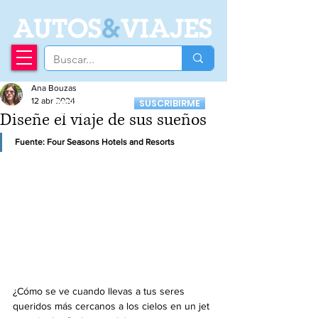
A
UTOS
&
VIAJES
Ana Bouzas
Recibí nuestro
12 abr 2024
SUSCRIBIRME
Newsletter
Diseñe el viaje de sus sueños
Fuente: 
Four Seasons Hotels and Resorts
¿Cómo se ve cuando llevas a tus seres 
queridos más cercanos a los cielos en un jet 