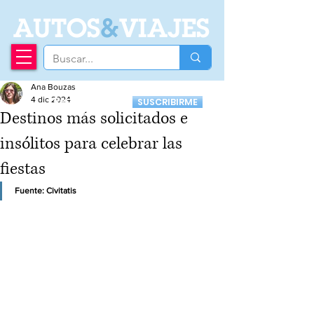
A
UTOS
&
VIAJES
Ana Bouzas
Recibí nuestro
4 dic 2024
SUSCRIBIRME
Newsletter
Destinos más solicitados e
insólitos para celebrar las
fiestas
Fuente: Civitatis