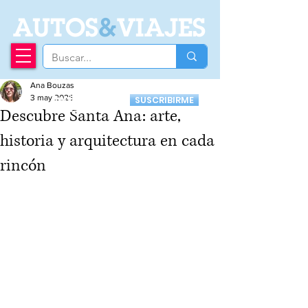
A
UTOS
&
VIAJES
Ana Bouzas
Recibí nuestro
3 may 2025
SUSCRIBIRME
Newsletter
Descubre Santa Ana: arte,
historia y arquitectura en cada
rincón