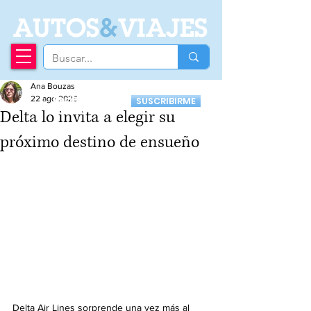
A
UTOS
&
VIAJES
Ana Bouzas
Recibí nuestro
22 ago 2025
SUSCRIBIRME
Newsletter
Delta lo invita a elegir su
próximo destino de ensueño
Delta Air Lines sorprende una vez más al 