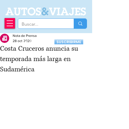
A
UTOS
&
VIAJES
Nota de Prensa
Recibí nuestro
28 oct 2020
SUSCRIBIRME
Newsletter
Costa Cruceros anuncia su
temporada más larga en
Sudamérica