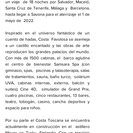
un viaje  de 18 noches por Salvador, Maceió, 
Santa Cruz de Tenerife, Málaga y  Barcelona, 
hasta llegar a Savona para el aterrizaje el 1 de 
mayo de  2022.
Inspirado en el universo fantástico de un 
cuento de hadas, Costa  Favolosa se asemeja 
a un castillo encantado y las obras de arte  
reproducen los grandes palacios del mundo. 
Con más de 1500 cabinas, el  barco aglutina 
el centro de bienestar Samsara Spa (con 
gimnasio, spas,  piscinas y talasoterapia, salas 
de tratamientos, sauna, baño turco,  solárium 
UVA, cabinas internas, externa, balcón y 
suites); Cine 4D,  simulador de Grand Prix, 
cuatro piscinas, cinco restaurantes, 13 bares,  
teatro, tobogán, casino, cancha deportiva y 
espacio para niños.
Por su parte el Costa Toscana se encuentra 
actualmente en construcción en el  astillero 
Meyer en Turku, Finlandia. Con un tonelaje 