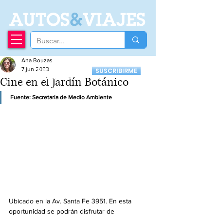
A
UTOS
&
VIAJES
Ana Bouzas
Recibí nuestro
7 jun 2023
SUSCRIBIRME
Newsletter
Cine en el Jardín Botánico
Fuente: Secretaria de Medio Ambiente
Ubicado en la Av. Santa Fe 3951. En esta 
oportunidad se podrán disfrutar de 