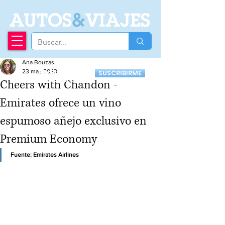
A
UTOS
&
VIAJES
Ana Bouzas
Recibí nuestro
23 may 2023
SUSCRIBIRME
Newsletter
Cheers with Chandon -
Emirates ofrece un vino
espumoso añejo exclusivo en
Premium Economy
Fuente: Emirates Airlines 