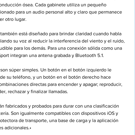
 conducción ósea. Cada gabinete utiliza un pequeño 
cionado para un audio personal alto y claro que permanece 
r otro lugar. 
ambién está diseñado para brindar claridad cuando habla 
ando su voz al reducir la interferencia del viento y el ruido, 
audible para los demás. Para una conexión sólida como una 
Sport integran una antena grabada y Bluetooth 5.1. 
es son súper simples. Un botón en el botón izquierdo le 
 de su teléfono, y un botón en el botón derecho hace 
mbinaciones directas para encender y apagar; reproducir, 
er, rechazar y finalizar llamadas. 
n fabricados y probados para durar con una clasificación 
tería. Son igualmente compatibles con dispositivos iOS y 
tectora de transporte, una base de carga y la aplicación 
s adicionales.•