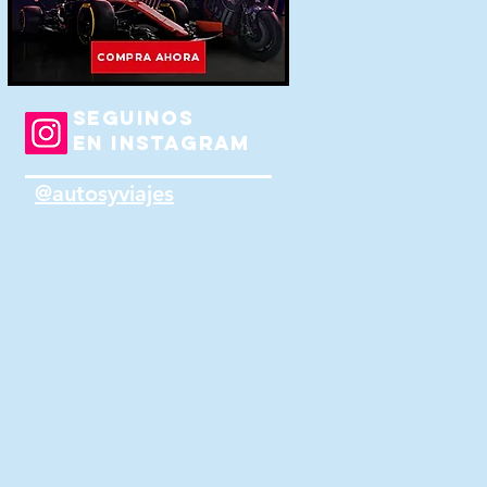
SEGUINOS
EN INSTAGRAM
@autosyviajes