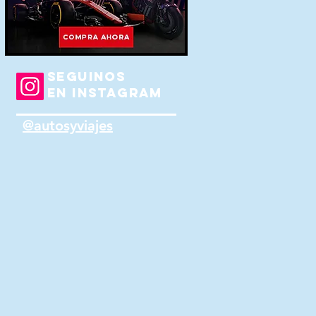
SEGUINOS
EN INSTAGRAM
@autosyviajes