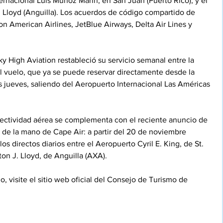
rnacional Luis Muñoz Marín, en San Juan (Puerto Rico), y el 
 Lloyd (Anguilla). Los acuerdos de código compartido de 
con American Airlines, JetBlue Airways, Delta Air Lines y 
Sky High Aviation restableció su servicio semanal entre la 
l vuelo, que ya se puede reservar directamente desde la 
s jueves, saliendo del Aeropuerto Internacional Las Américas 
nectividad aérea se complementa con el reciente anuncio de 
a de la mano de Cape Air: a partir del 20 de noviembre 
 directos diarios entre el Aeropuerto Cyril E. King, de St. 
on J. Lloyd, de Anguilla (AXA).
, visite el sitio web oficial del Consejo de Turismo de 