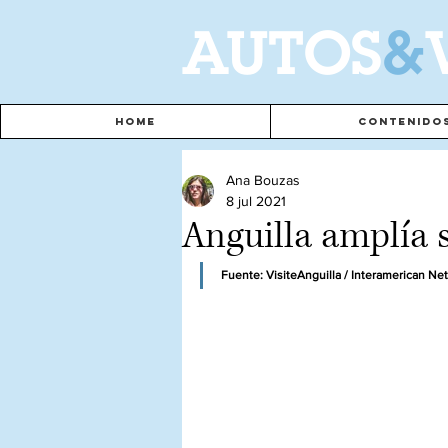
A
UTOS
&
Home
Contenido
Ana Bouzas
8 jul 2021
Anguilla amplía 
Fuente: VisiteAnguilla / Interamerican Ne