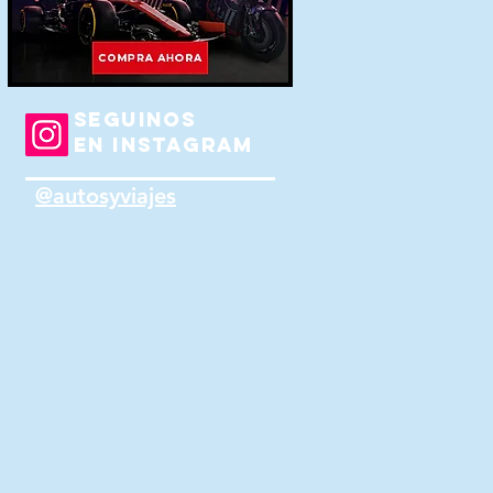
SEGUINOS
EN INSTAGRAM
@autosyviajes