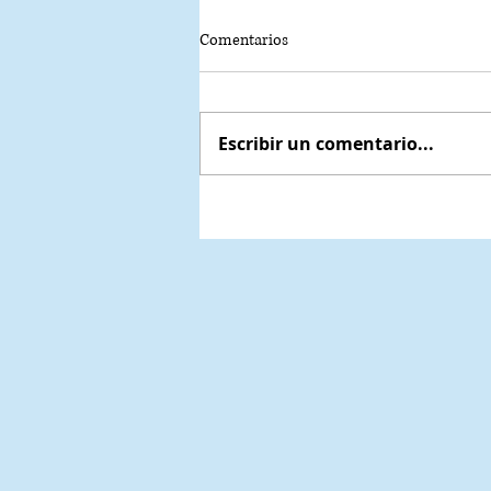
Comentarios
Escribir un comentario...
Buenos Aires con estrella: la Guía
Michelin consolida a la ciudad c
capital gastronómica global