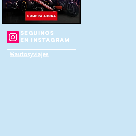
SEGUINOS
EN INSTAGRAM
@autosyviajes