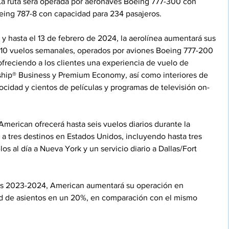
 La ruta será operada por aeronaves Boeing 777-300 con 
eing 787-8 con capacidad para 234 pasajeros. 
 y hasta el 13 de febrero de 2024, la aerolínea aumentará sus 
a 10 vuelos semanales, operados por aviones Boeing 777-200 
freciendo a los clientes una experiencia de vuelo de 
ship® Business y Premium Economy, así como interiores de 
locidad y cientos de películas y programas de televisión on-
American ofrecerá hasta seis vuelos diarios durante la 
a tres destinos en Estados Unidos, incluyendo hasta tres 
los al día a Nueva York y un servicio diario a Dallas/Fort 
es 2023-2024, American aumentará su operación en 
d de asientos en un 20%, en comparación con el mismo 