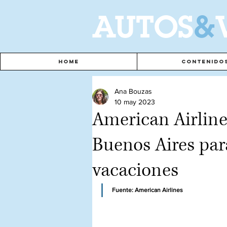
A
UTOS
&
Home
Contenido
Ana Bouzas
10 may 2023
American Airline
Buenos Aires par
vacaciones
Fuente: American Airlines