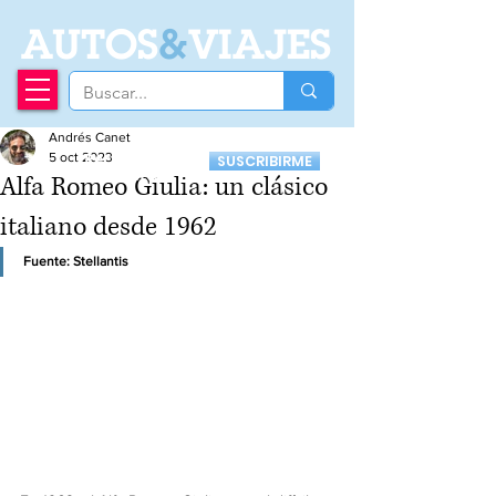
A
UTOS
&
VIAJES
Andrés Canet
Recibí nuestro
5 oct 2023
SUSCRIBIRME
Newsletter
Alfa Romeo Giulia: un clásico
italiano desde 1962
Fuente: Stellantis