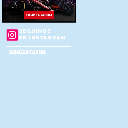
SEGUINOS
EN INSTAGRAM
@autosyviajes