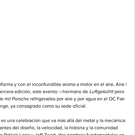
lifornia y con el inconfundible aroma a motor en el aire, Aire | 
 tercera edición, este evento —hermano de 
Luftgekühlt
 pero 
e mil Porsche refrigerados por aire y por agua en el OC Fair 
nge, ya consagrado como su sede oficial.
, es una celebración que va más allá del metal y la mecánica: 
ntes del diseño, la velocidad, la historia y la comunidad 
án Patrick Long y Jeff Zwart, dos nombres fundamentales en 