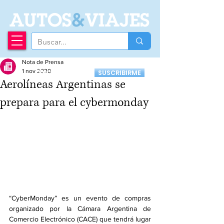
A
UTOS
&
VIAJES
Nota de Prensa
Recibí nuestro
1 nov 2020
SUSCRIBIRME
Newsletter
Aerolíneas Argentinas se
prepara para el cybermonday
“CyberMonday” es un evento de compras 
organizado por la Cámara Argentina de 
Comercio Electrónico (CACE) que tendrá lugar 