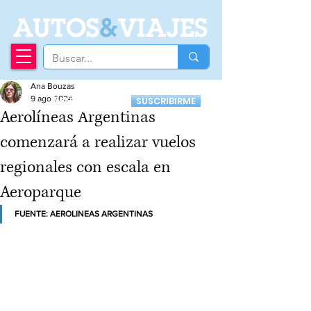
A
UTOS
&
VIAJES
Ana Bouzas
Recibí nuestro
9 ago 2024
SUSCRIBIRME
Newsletter
Aerolíneas Argentinas
comenzará a realizar vuelos
regionales con escala en
Aeroparque
FUENTE: AEROLINEAS ARGENTINAS