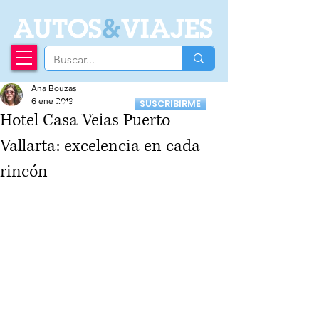
A
UTOS
&
VIAJES
Ana Bouzas
Recibí nuestro
6 ene 2019
SUSCRIBIRME
Newsletter
Hotel Casa Velas Puerto
Vallarta: excelencia en cada
rincón