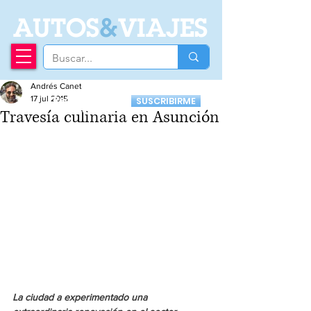
A
UTOS
&
VIAJES
Andrés Canet
Recibí nuestro
17 jul 2015
SUSCRIBIRME
Newsletter
Travesía culinaria en Asunción
La ciudad a experimentado una 