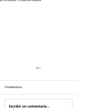
Comentarios
Escribir un comentario...
Un retiro único en la
Detroit desde las al