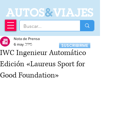
A
UTOS
&
VIAJES
Nota de Prensa
Recibí nuestro
6 may 2015
SUSCRIBIRME
Newsletter
IWC Ingenieur Automático
Edición «Laureus Sport for
Good Foundation»