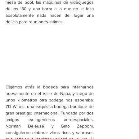
mesa de pool, las máquinas de videojuegos 
de los ´80 y una barra a la que no le falta 
absolutamente nada hacen del lugar una 
delicia para reuniones intimas.
Dejamos atrás la bodega para internarnos 
nuevamente en el Valle de Napa, y luego de 
unos kilómetros otra bodega nos esperaba: 
ZD Wines, una exquisita bodega boutique de 
gran prestigio internacional. Fundada por dos 
amigos ex-ingenieros aeroespaciales, 
Norman Deleuze y Gino Zepponi, 
consiguieron elaborar vinos ricos y sabrosos 
que reflejan el carácter varietal de la uva. Al 