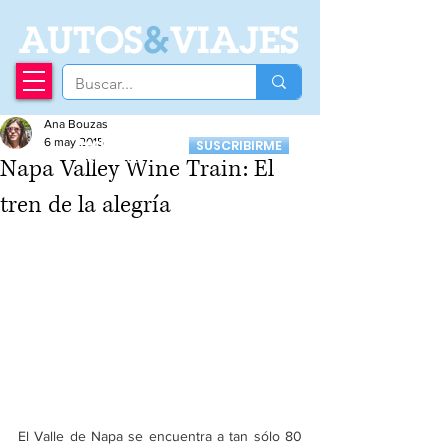
A
UTOS
&
VIAJES
Ana Bouzas
Recibí nuestro
6 may 2015
SUSCRIBIRME
Newsletter
Napa Valley Wine Train: El
tren de la alegría
El Valle de Napa se encuentra a tan sólo 80 