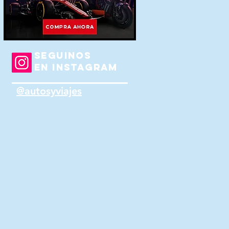
SEGUINOS
EN INSTAGRAM
@autosyviajes