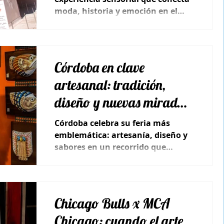
moda, historia y emoción en el
corazón de Marrakech.
Córdoba en clave
artesanal: tradición,
diseño y nuevas miradas
en una feria que renace
Córdoba celebra su feria más
emblemática: artesanía, diseño y
sabores en un recorrido que
mezcla tradición e innovación.
Chicago Bulls x MCA
Chicago: cuando el arte