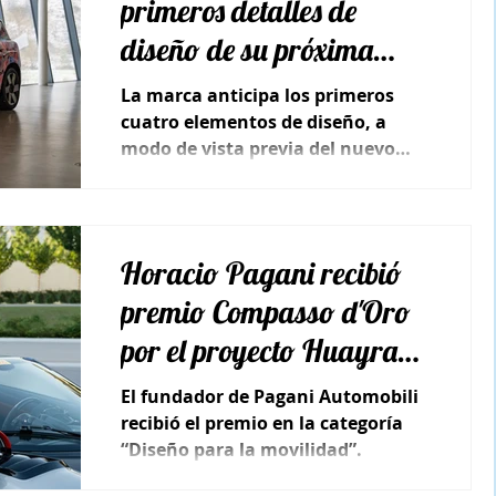
primeros detalles de
diseño de su próxima
familia de modelos
La marca anticipa los primeros
cuatro elementos de diseño, a
modo de vista previa del nuevo
lenguaje de diseño Charismatic
Simplicity.
Horacio Pagani recibió
premio Compasso d'Oro
por el proyecto Huayra
Roadster BC
El fundador de Pagani Automobili
recibió el premio en la categoría
“Diseño para la movilidad”.