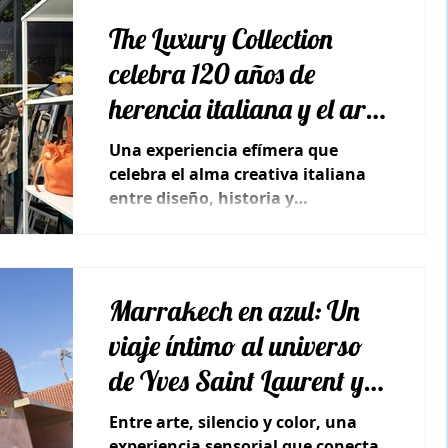
The Luxury Collection
celebra 120 años de
herencia italiana y el arte
de la artesanía junto a
Una experiencia efímera que
Margherita Maccapani
celebra el alma creativa italiana
entre diseño, historia y
Missoni
sofisticación contemporánea.
Marrakech en azul: Un
viaje íntimo al universo
de Yves Saint Laurent y el
Jardín Majorelle
Entre arte, silencio y color, una
experiencia sensorial que conecta