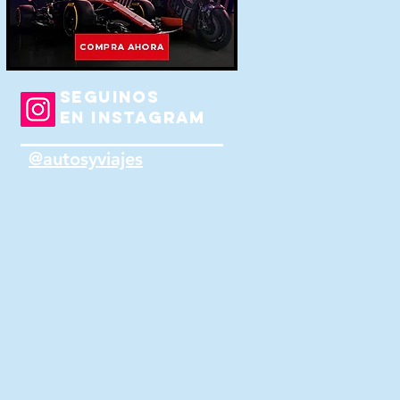
SEGUINOS
EN INSTAGRAM
@autosyviajes