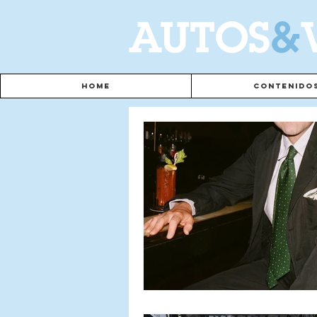
A
UTOS
&
Home
Contenido