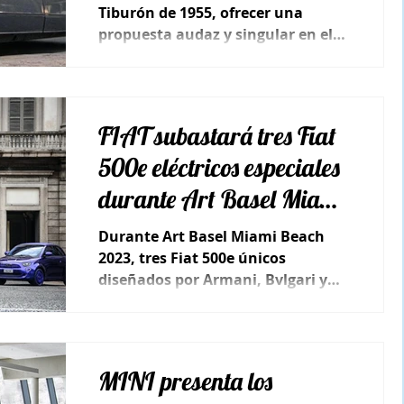
Tiburón de 1955, ofrecer una
propuesta audaz y singular en el
competitivo mercado de vehículos
premium.
FIAT subastará tres Fiat
500e eléctricos especiales
durante Art Basel Miami
Beach 2023
Durante Art Basel Miami Beach
2023, tres Fiat 500e únicos
diseñados por Armani, Bvlgari y
Kartell encontrarán nuevos
propietarios.
MINI presenta los