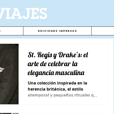
VIAJES
s
Ediciones Impresas
St. Regis y Drake’s: el
arte de celebrar la
elegancia masculina
Una colección inspirada en la
herencia británica, el estilo
atemporal y pequeños rituales que
hacen memorables los grandes
momentos.