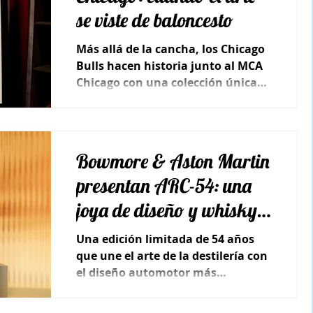
se viste de baloncesto
Más allá de la cancha, los Chicago
Bulls hacen historia junto al MCA
Chicago con una colección única
que conecta arte contemporáneo,
deporte y cultura de élite.
Bowmore & Aston Martin
presentan ARC-54: una
joya de diseño y whisky
de colección
Una edición limitada de 54 años
que une el arte de la destilería con
el diseño automotor más
vanguardista.